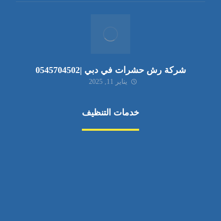
شركة رش حشرات في دبي |0545704502
يناير 11, 2025
خدمات التنظيف
مكافحة الآفات
مركبة
بناء
غسيل سيارة
صيانة
تجاري
عادي