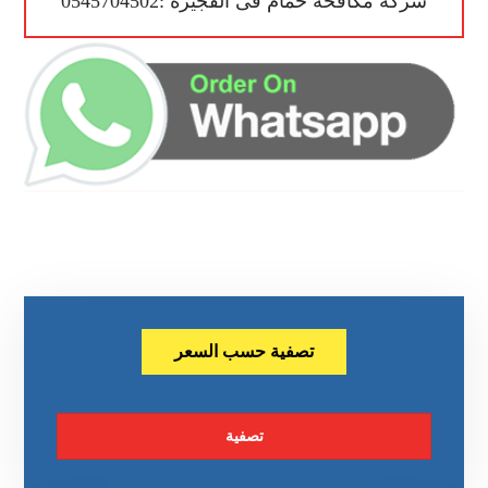
شركة مكافحة حمام فى الفجيرة :0545704502
تصفية حسب السعر
تصفية