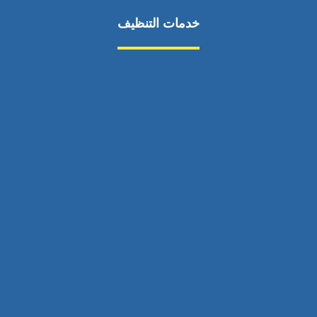
خدمات التنظيف
مكافحة الآفات
مركبة
بناء
غسيل سيارة
صيانة
تجاري
عادي
خدمات
الداخلية
الخارج
اتصال
لورم
معلومات
الخارج
خدمات