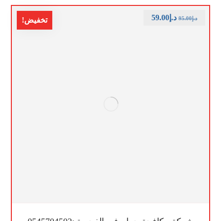
د.إ
59.00
د.إ
95.00
تخفيض!