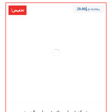
د.إ
20.00
د.إ
50.00
تخفيض!