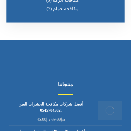
مكافحة الرمه
(0)
مكافحة حمام
(7)
منتجاتنا
أفضل شركات مكافحة الحشرات العين
:0545704502
د.إ
69.00
د.إ
45.00