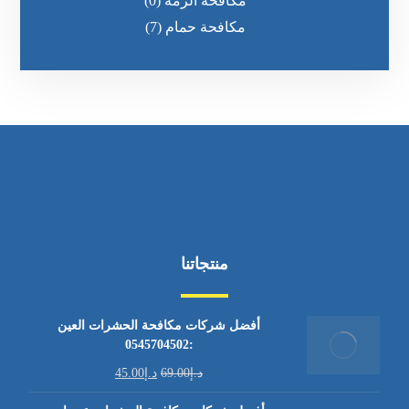
مكافحة الرمه
(0)
مكافحة حمام
(7)
منتجاتنا
أفضل شركات مكافحة الحشرات العين
:0545704502
د.إ
69.00
د.إ
45.00