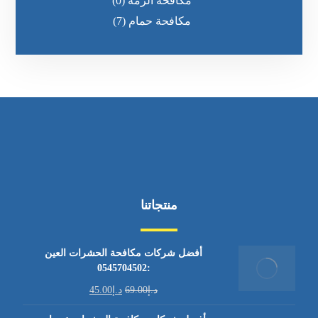
مكافحة الرمه
(0)
مكافحة حمام
(7)
منتجاتنا
أفضل شركات مكافحة الحشرات العين
:0545704502
د.إ
69.00
د.إ
45.00