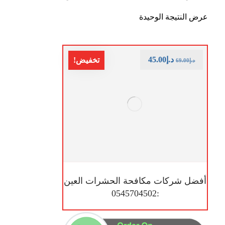
عرض النتيجة الوحيدة
د.إ
45.00
تخفيض!
د.إ
69.00
أفضل شركات مكافحة الحشرات العين
:0545704502