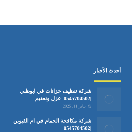
أحدث الأخبار
شركة تنظيف خزانات في ابوظبي
|0545704502| عزل وتعقيم
يناير 11, 2025
شركة مكافحة الحمام في ام القيوين
|0545704502