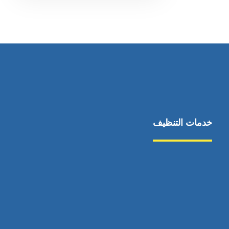
خدمات التنظيف
مكافحة الآفات
مركبة
بناء
غسيل سيارة
صيانة
تجاري
عادي
خدمات
الداخلية
الخارج