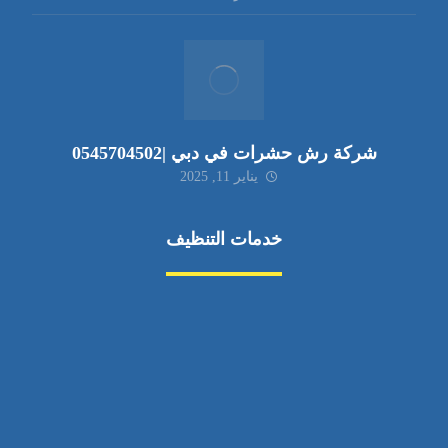
شركة رش حشرات في دبي |0545704502
يناير 11, 2025
خدمات التنظيف
مكافحة الآفات
مركبة
بناء
غسيل سيارة
صيانة
تجاري