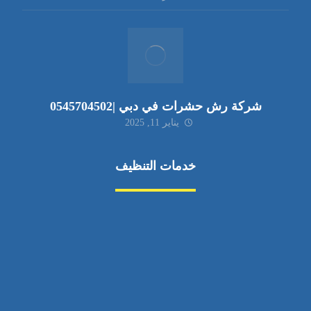
شركة رش حشرات في دبي |0545704502
يناير 11, 2025
خدمات التنظيف
مكافحة الآفات
مركبة
بناء
غسيل سيارة
صيانة
تجاري