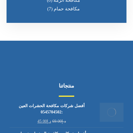
مكافحة الرمه
(0)
مكافحة حمام
(7)
منتجاتنا
أفضل شركات مكافحة الحشرات العين
:0545704502
د.إ
69.00
د.إ
45.00