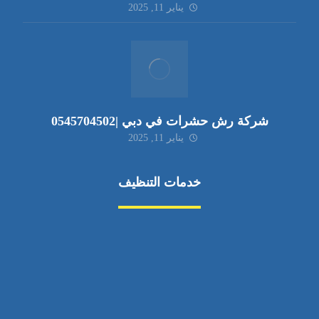
يناير 11, 2025
شركة رش حشرات في دبي |0545704502
يناير 11, 2025
خدمات التنظيف
مكافحة الآفات
مركبة
بناء
غسيل سيارة
صيانة
تجاري