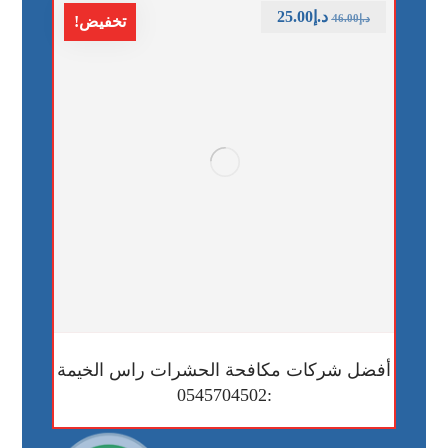
د.إ
25.00
د.إ
46.00
تخفيض!
أفضل شركات مكافحة الحشرات راس الخيمة
:0545704502