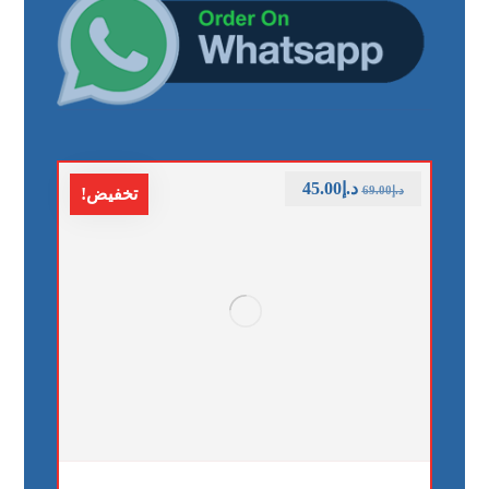
د.إ
45.00
د.إ
69.00
تخفيض!