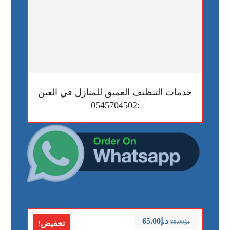
خدمات التنظيف العميق للمنازل في العين
:0545704502
د.إ
65.00
د.إ
89.00
تخفيض!