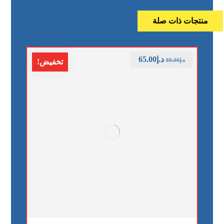
منتجات ذات صلة
د.إ
65.00
د.إ
89.00
تخفيض!