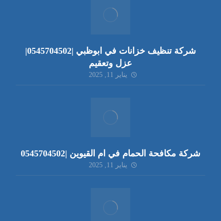
شركة تنظيف خزانات في ابوظبي |0545704502|
عزل وتعقيم
يناير 11, 2025
شركة مكافحة الحمام في ام القيوين |0545704502
يناير 11, 2025