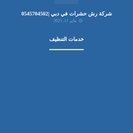
شركة رش حشرات في دبي |0545704502
يناير 11, 2025
خدمات التنظيف
مكافحة الآفات
مركبة
بناء
غسيل سيارة
صيانة
تجاري
عادي
خدمات
الداخلية
الخارج
اتصال