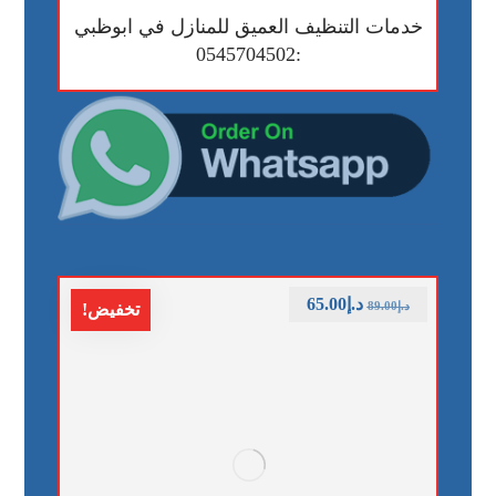
خدمات التنظيف العميق للمنازل في ابوظبي
:0545704502
د.إ
65.00
د.إ
89.00
تخفيض!