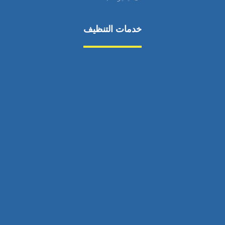
خدمات التنظيف
مكافحة الآفات
مركبة
بناء
غسيل سيارة
صيانة
تجاري
عادي
خدمات
الداخلية
الخارج
اتصال
لورم
معلومات
الخارج