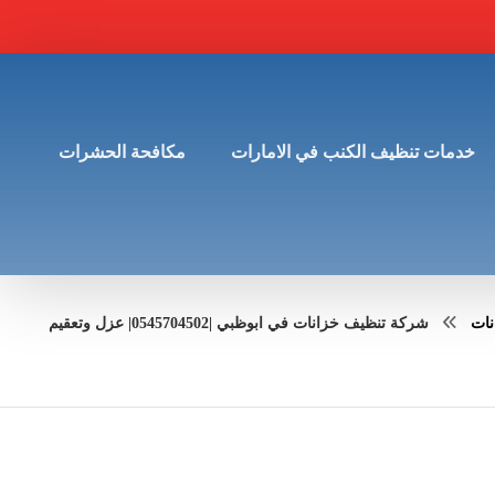
خدمات تنظيف الكنب في الامارات
مكافحة الحشرات
نات
شركة تنظيف خزانات في ابوظبي |0545704502| عزل وتعقيم