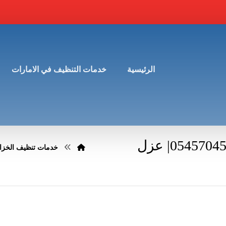
الرئيسية
خدمات التنظيف في الامارات
شركة تنظيف خزانات في ابوظبي |0545704502| عزل
خدمات تنظيف الخزا