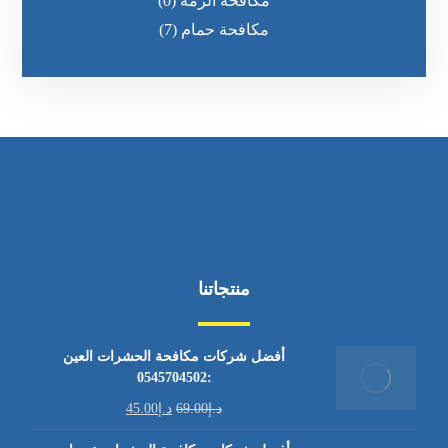
مكافحة الرمه
(0)
مكافحة حمام
(7)
منتجاتنا
أفضل شركات مكافحة الحشرات العين
:0545704502
د.إ
69.00
د.إ
45.00