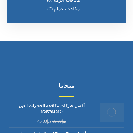
مكافحة الرمه
(0)
مكافحة حمام
(7)
منتجاتنا
أفضل شركات مكافحة الحشرات العين
:0545704502
د.إ
69.00
د.إ
45.00