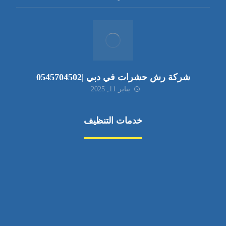
شركة رش حشرات في دبي |0545704502
يناير 11, 2025
خدمات التنظيف
مكافحة الآفات
مركبة
بناء
غسيل سيارة
صيانة
تجاري