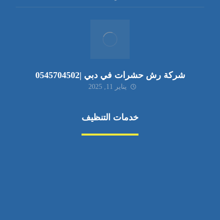
شركة رش حشرات في دبي |0545704502
يناير 11, 2025
خدمات التنظيف
مكافحة الآفات
مركبة
بناء
غسيل سيارة
صيانة
تجاري