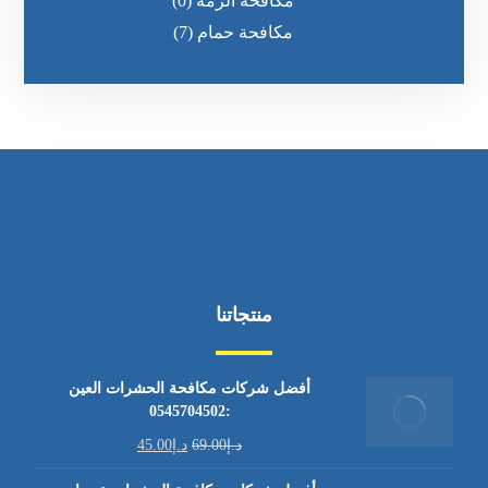
مكافحة الرمه
(0)
مكافحة حمام
(7)
منتجاتنا
أفضل شركات مكافحة الحشرات العين
:0545704502
د.إ
69.00
د.إ
45.00