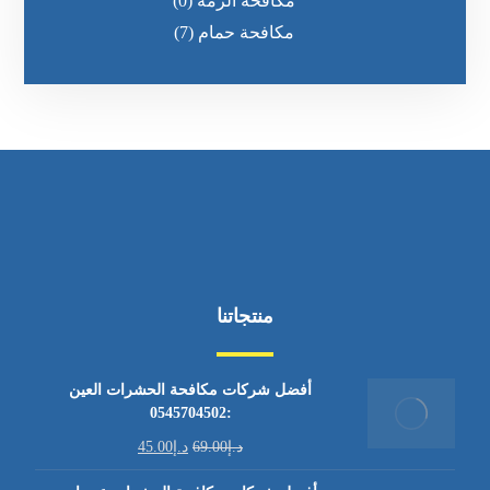
مكافحة الرمه
(0)
مكافحة حمام
(7)
منتجاتنا
أفضل شركات مكافحة الحشرات العين
:0545704502
د.إ
69.00
د.إ
45.00