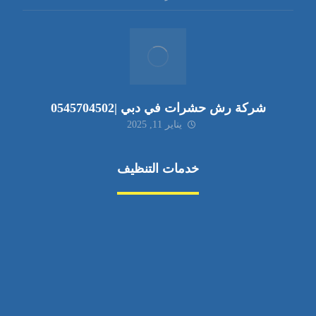
شركة رش حشرات في دبي |0545704502
يناير 11, 2025
خدمات التنظيف
مكافحة الآفات
مركبة
بناء
غسيل سيارة
صيانة
تجاري