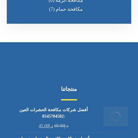
مكافحة الرمه
(0)
مكافحة حمام
(7)
منتجاتنا
أفضل شركات مكافحة الحشرات العين
:0545704502
د.إ
69.00
د.إ
45.00