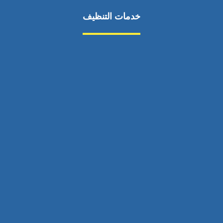
خدمات التنظيف
مكافحة الآفات
مركبة
بناء
غسيل سيارة
صيانة
تجاري
عادي
خدمات
الداخلية
الخارج
اتصال
لورم
معلومات
الخارج
خدمات