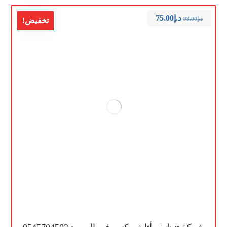
د.إ
75.00
د.إ
98.00
تخفيض!