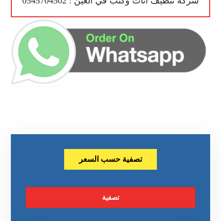
شركة تنظيف أثاث وكنب في العين : 0545704502
تصفية حسب السعر
تصفية