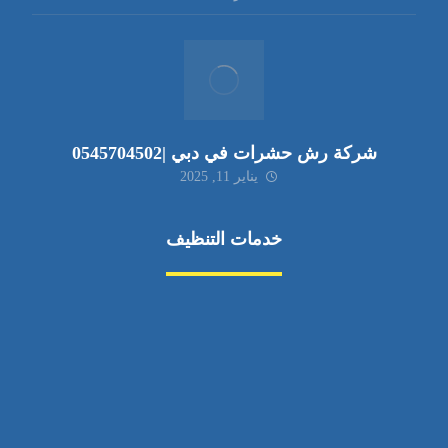
شركة رش حشرات في دبي |0545704502
يناير 11, 2025
خدمات التنظيف
مكافحة الآفات
مركبة
بناء
غسيل سيارة
صيانة
تجاري