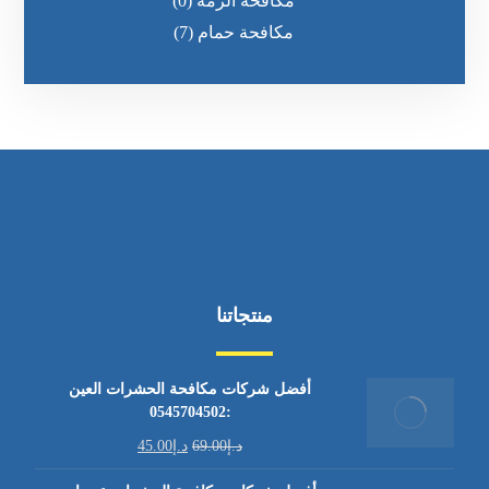
مكافحة الرمه
(0)
مكافحة حمام
(7)
منتجاتنا
أفضل شركات مكافحة الحشرات العين
:0545704502
د.إ
69.00
د.إ
45.00