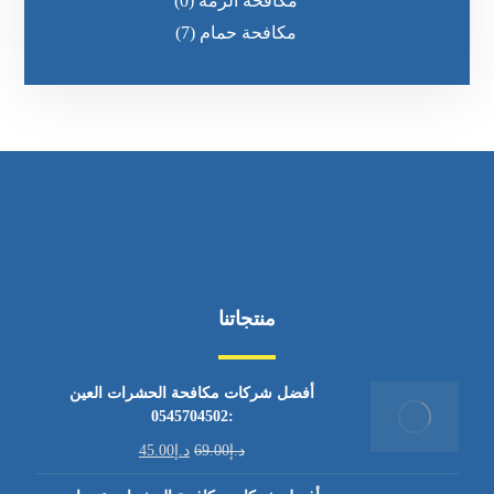
مكافحة الرمه
(0)
مكافحة حمام
(7)
منتجاتنا
أفضل شركات مكافحة الحشرات العين
:0545704502
د.إ
69.00
د.إ
45.00