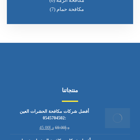
مكافحة الرمه
(0)
مكافحة حمام
(7)
منتجاتنا
أفضل شركات مكافحة الحشرات العين
:0545704502
د.إ
69.00
د.إ
45.00