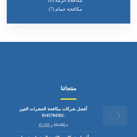
مكافحة الرمه
(0)
مكافحة حمام
(7)
منتجاتنا
أفضل شركات مكافحة الحشرات العين
:0545704502
د.إ
69.00
د.إ
45.00