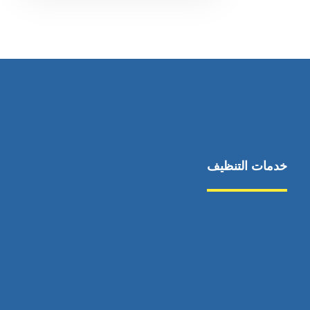
خدمات التنظيف
مكافحة الآفات
مركبة
بناء
غسيل سيارة
صيانة
تجاري
عادي
خدمات
الداخلية
الخارج