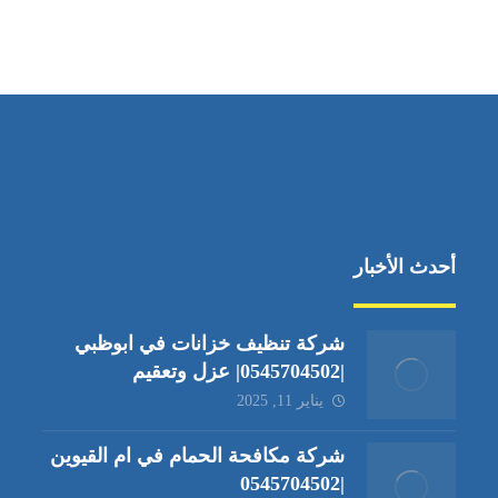
أحدث الأخبار
شركة تنظيف خزانات في ابوظبي
|0545704502| عزل وتعقيم
يناير 11, 2025
شركة مكافحة الحمام في ام القيوين
|0545704502