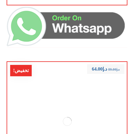
د.إ
64.00
د.إ
89.00
تخفيض!