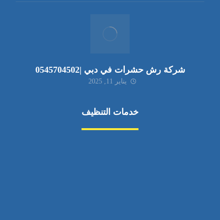
شركة رش حشرات في دبي |0545704502
يناير 11, 2025
خدمات التنظيف
مكافحة الآفات
مركبة
بناء
غسيل سيارة
صيانة
تجاري
عادي