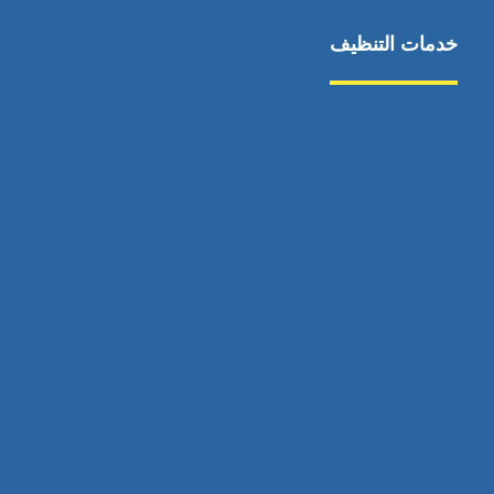
خدمات التنظيف
مكافحة الآفات
مركبة
بناء
غسيل سيارة
صيانة
تجاري
عادي
خدمات
الداخلية
الخارج
اتصال
لورم
معلومات
الخارج
خدمات
خدمات ساخنة