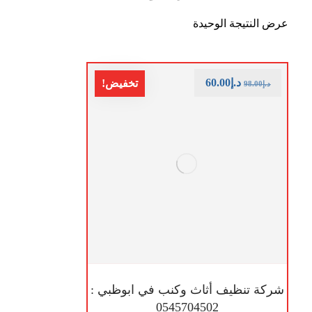
عرض النتيجة الوحيدة
د.إ
60.00
تخفيض!
د.إ
98.00
شركة تنظيف أثاث وكنب في ابوظبي :
0545704502