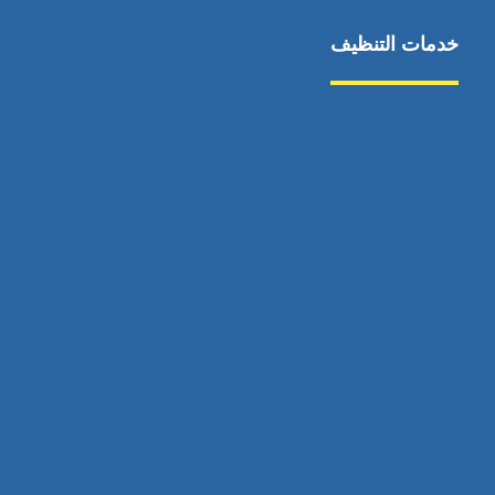
خدمات التنظيف
مكافحة الآفات
مركبة
بناء
غسيل سيارة
صيانة
تجاري
عادي
خدمات
الداخلية
الخارج
اتصال
لورم
معلومات
الخارج
خدمات
خدمات ساخنة