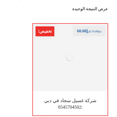
عرض النتيجة الوحيدة
د.إ
60.00
تخفيض!
د.إ
75.00
شركة غسيل سجاد في دبي
:0545704502