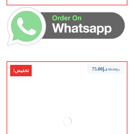
د.إ
75.00
د.إ
98.00
تخفيض!