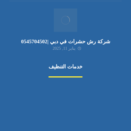
شركة رش حشرات في دبي |0545704502
يناير 11, 2025
خدمات التنظيف
مكافحة الآفات
مركبة
بناء
غسيل سيارة
صيانة
تجاري
عادي