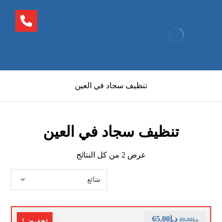
تنظيف سجاد في العين
تنظيف سجاد في العين
عرض ⁦2⁩ من كل النتائج
د.إ
65.00
د.إ
89.00
تخفيض!