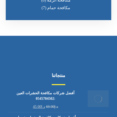
مكافحة الرمه
(0)
مكافحة حمام
(7)
منتجاتنا
أفضل شركات مكافحة الحشرات العين
:0545704502
د.إ
69.00
د.إ
45.00