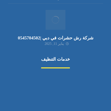
شركة رش حشرات في دبي |0545704502
يناير 11, 2025
خدمات التنظيف
مكافحة الآفات
مركبة
بناء
غسيل سيارة
صيانة
تجاري