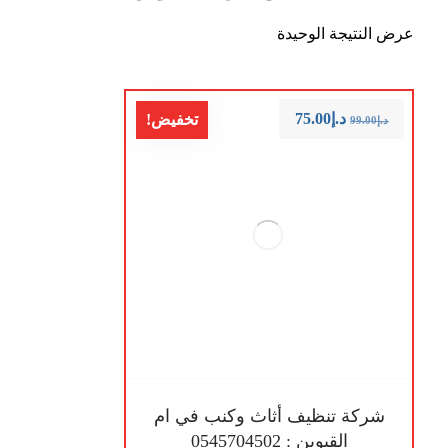
عرض النتيجة الوحيدة
د.إ
75.00
تخفيض!
د.إ
99.00
شركة تنظيف أثاث وكنب في ام
القيوين : 0545704502