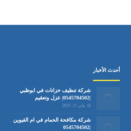
أحدث الأخبار
شركة تنظيف خزانات في ابوظبي
|0545704502| عزل وتعقيم
يناير 11, 2025
شركة مكافحة الحمام في ام القيوين
|0545704502