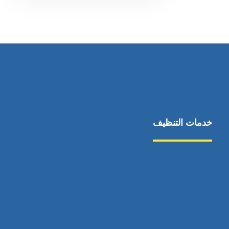
خدمات التنظيف
مكافحة الآفات
مركبة
بناء
غسيل سيارة
صيانة
تجاري
عادي
خدمات
الداخلية
الخارج