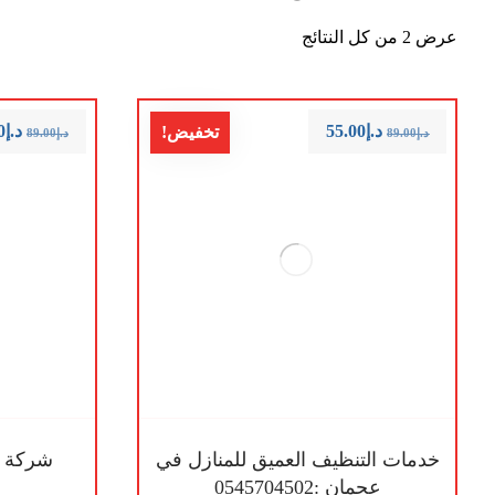
عرض ⁦2⁩ من كل النتائج
د.إ
55.00
د.إ
0
تخفيض!
د.إ
89.00
د.إ
89.00
خدمات التنظيف العميق للمنازل في
شركة ت
عجمان :0545704502