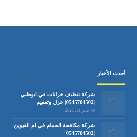
أحدث الأخبار
شركة تنظيف خزانات في ابوظبي
|0545704502| عزل وتعقيم
يناير 11, 2025
شركة مكافحة الحمام في ام القيوين
|0545704502