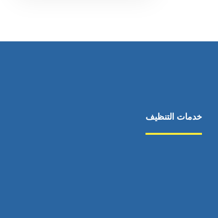
خدمات التنظيف
مكافحة الآفات
مركبة
بناء
غسيل سيارة
صيانة
تجاري
عادي
خدمات
الداخلية
الخارج