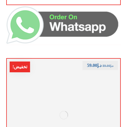
د.إ
59.00
د.إ
89.00
تخفيض!