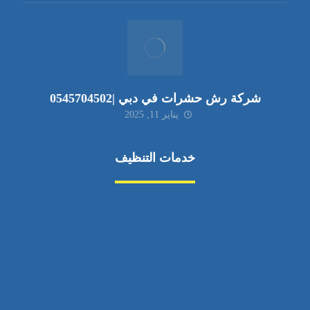
شركة رش حشرات في دبي |0545704502
يناير 11, 2025
خدمات التنظيف
مكافحة الآفات
مركبة
بناء
غسيل سيارة
صيانة
تجاري
عادي