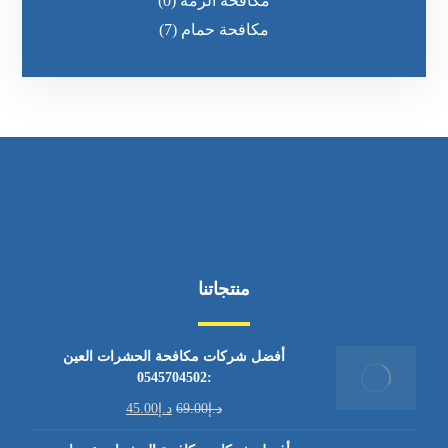
مكافحة الرمه
(0)
مكافحة حمام
(7)
منتجاتنا
أفضل شركات مكافحة الحشرات العين
:0545704502
د.إ
69.00
د.إ
45.00