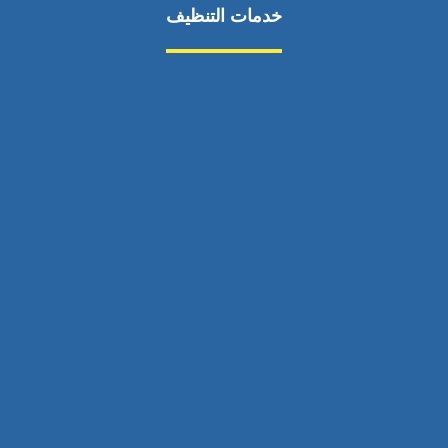
خدمات التنظيف
مكافحة الآفات
مركبة
بناء
غسيل سيارة
صيانة
تجاري
عادي
خدمات
الداخلية
الخارج
اتصال
لورم
معلومات
الخارج
خدمات
خدمات ساخنة