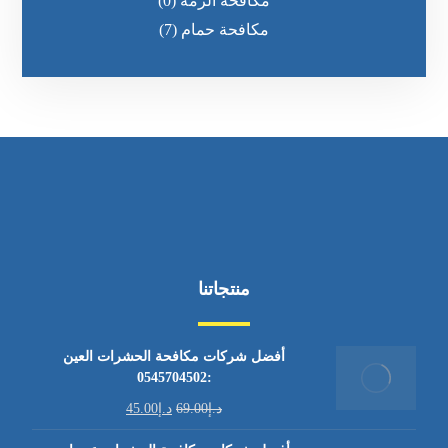
مكافحة الرمه
(0)
مكافحة حمام
(7)
منتجاتنا
أفضل شركات مكافحة الحشرات العين
:0545704502
د.إ
69.00
د.إ
45.00