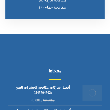
مكافحة الرمه
(0)
مكافحة حمام
(7)
منتجاتنا
أفضل شركات مكافحة الحشرات العين
:0545704502
د.إ
69.00
د.إ
45.00