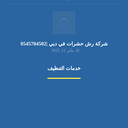
شركة رش حشرات في دبي |0545704502
يناير 11, 2025
خدمات التنظيف
مكافحة الآفات
مركبة
بناء
غسيل سيارة
صيانة
تجاري