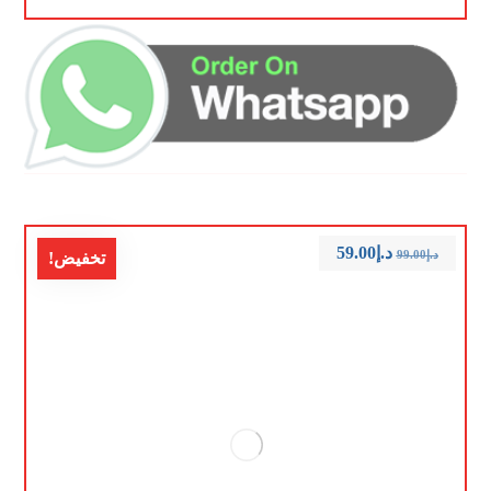
د.إ
59.00
د.إ
99.00
تخفيض!