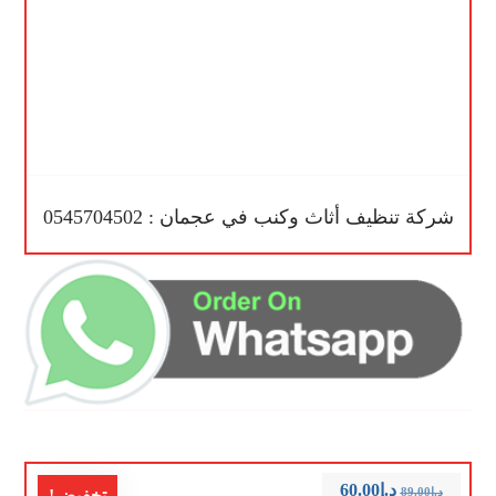
شركة تنظيف أثاث وكنب في عجمان : 0545704502
د.إ
60.00
د.إ
89.00
تخفيض!