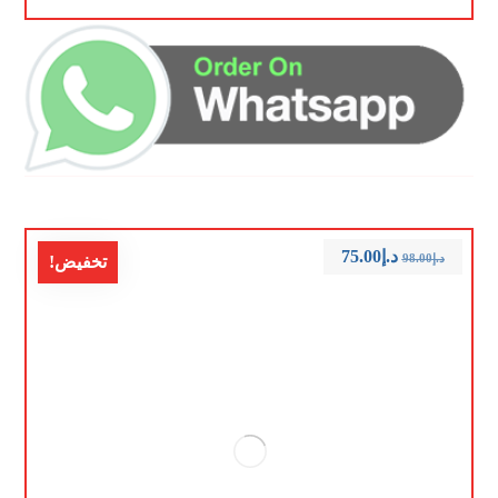
د.إ
75.00
د.إ
98.00
تخفيض!