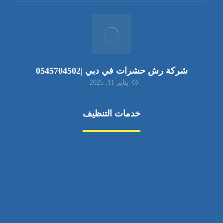
شركة رش حشرات في دبي |0545704502
يناير 11, 2025
خدمات التنظيف
مكافحة الآفات
مركبة
بناء
غسيل سيارة
صيانة
تجاري
عادي