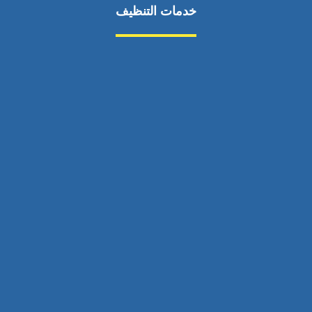
خدمات التنظيف
مكافحة الآفات
مركبة
بناء
غسيل سيارة
صيانة
تجاري
عادي
خدمات
الداخلية
الخارج
اتصال
لورم
معلومات
الخارج
خدمات
خدمات ساخنة