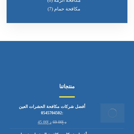
مكافحة الرمه
(0)
مكافحة حمام
(7)
منتجاتنا
أفضل شركات مكافحة الحشرات العين
:0545704502
د.إ
69.00
د.إ
45.00