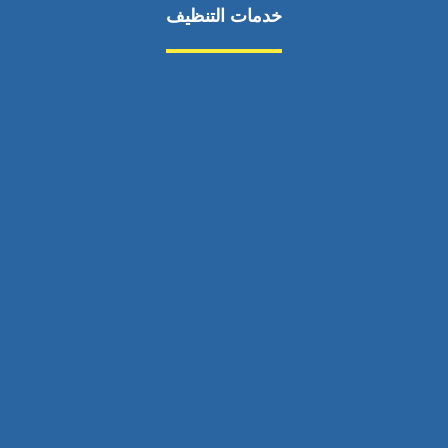
خدمات التنظيف
مكافحة الآفات
مركبة
بناء
غسيل سيارة
صيانة
تجاري
عادي
خدمات
الداخلية
الخارج
اتصال
لورم
معلومات
الخارج
خدمات
خدمات ساخنة