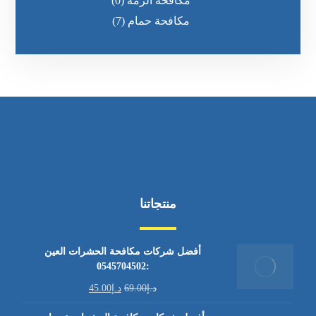
مكافحة الرمه
(0)
مكافحة حمام
(7)
منتجاتنا
أفضل شركات مكافحة الحشرات العين
:0545704502
د.إ
69.00
د.إ
45.00