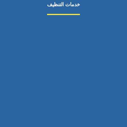
خدمات التنظيف
مكافحة الآفات
مركبة
بناء
غسيل سيارة
صيانة
تجاري
عادي
خدمات
الداخلية
الخارج
اتصال
لورم
معلومات
الخارج
خدمات
خدمات ساخنة